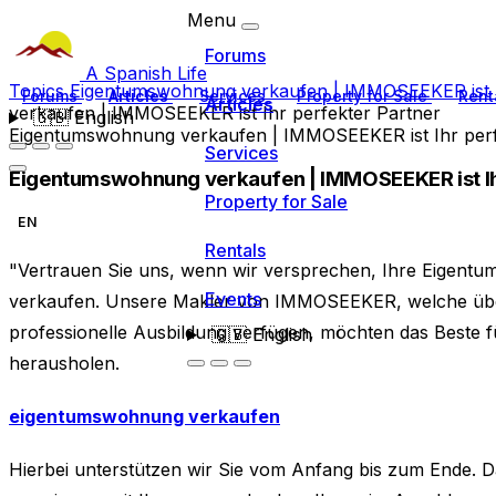
Menu
Forums
A Spanish Life
Topics
Eigentumswohnung verkaufen | IMMOSEEKER ist I
Forums
Articles
Services
Property for Sale
Rent
Articles
verkaufen | IMMOSEEKER ist Ihr perfekter Partner
🇬🇧
English
Eigentumswohnung verkaufen | IMMOSEEKER ist Ihr perf
Services
Eigentumswohnung verkaufen | IMMOSEEKER ist Ih
Property for Sale
EN
Rentals
"Vertrauen Sie uns, wenn wir versprechen, Ihre Eigent
Events
verkaufen. Unsere Makler von IMMOSEEKER, welche über
professionelle Ausbildung verfügen, möchten das Beste 
🇬🇧
English
herausholen.
eigentumswohnung verkaufen
Hierbei unterstützen wir Sie vom Anfang bis zum Ende. D