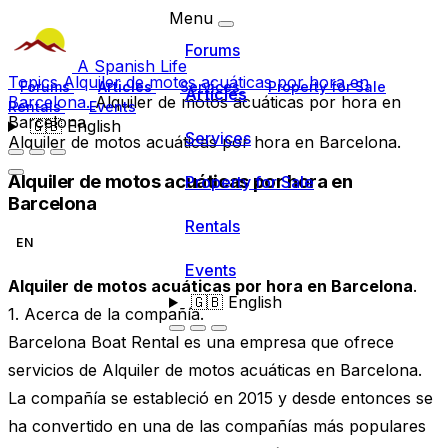
Menu
Forums
A Spanish Life
Topics
Alquiler de motos acuáticas por hora en
Forums
Articles
Services
Property for Sale
Articles
Barcelona.
Alquiler de motos acuáticas por hora en
Rentals
Events
Barcelona
🇬🇧
English
Services
Alquiler de motos acuáticas por hora en Barcelona.
Alquiler de motos acuáticas por hora en
Property for Sale
Barcelona
Rentals
EN
Events
Alquiler de motos acuáticas por hora en Barcelona
.
🇬🇧
English
1. Acerca de la compañía.
Barcelona Boat Rental es una empresa que ofrece
servicios de Alquiler de motos acuáticas en Barcelona.
La compañía se estableció en 2015 y desde entonces se
ha convertido en una de las compañías más populares