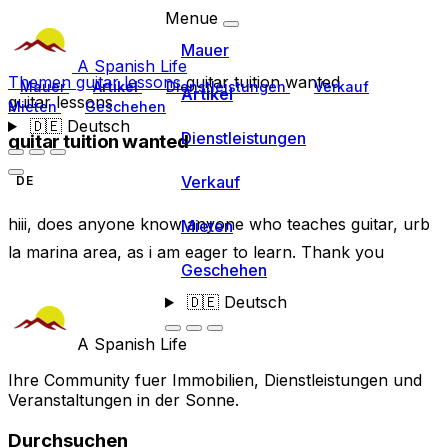
Menue
Mauer
A Spanish Life
Themen
guitar lessons
guitar tuition wanted
Mauer
Artikel
Dienstleistungen
Verkauf
Artikel
guitar lessons
Mieten
Geschehen
🇩🇪
Deutsch
Dienstleistungen
guitar tuition wanted
Verkauf
DE
hiii, does anyone know anyone who teaches guitar, urb
Mieten
la marina area, as i am eager to learn. Thank you
Geschehen
🇩🇪
Deutsch
A Spanish Life
Ihre Community fuer Immobilien, Dienstleistungen und
Veranstaltungen in der Sonne.
Durchsuchen