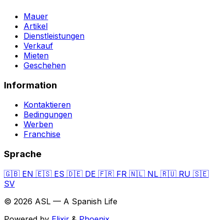
Mauer
Artikel
Dienstleistungen
Verkauf
Mieten
Geschehen
Information
Kontaktieren
Bedingungen
Werben
Franchise
Sprache
🇬🇧
EN
🇪🇸
ES
🇩🇪
DE
🇫🇷
FR
🇳🇱
NL
🇷🇺
RU
🇸🇪
SV
© 2026 ASL — A Spanish Life
Powered by
Elixir
&
Phoenix