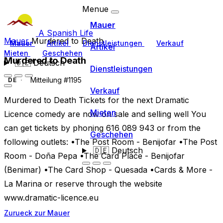
Menue
Mauer
A Spanish Life
Mauer
Murdered to Death
Mauer
Artikel
Dienstleistungen
Verkauf
Artikel
Mieten
Geschehen
Murdered to Death
🇩🇪
Deutsch
Dienstleistungen
Mitteilung #1195
DE
Verkauf
Murdered to Death Tickets for the next Dramatic
Mieten
Licence comedy are now on sale and selling well You
can get tickets by phoning 616 089 943 or from the
Geschehen
following outlets: •The Post Room - Benijofar •The Post
🇩🇪
Deutsch
Room - Doña Pepa •The Card Place - Benijofar
(Benimar) •The Card Shop - Quesada •Cards & More -
La Marina or reserve through the website
www.dramatic-licence.eu
Zurueck zur Mauer