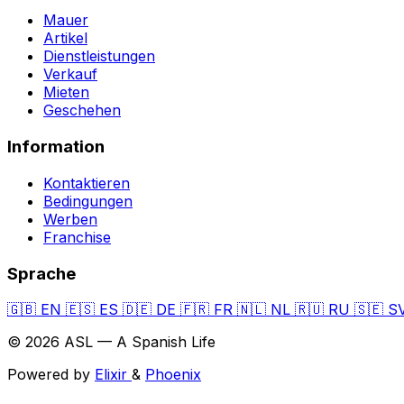
Mauer
Artikel
Dienstleistungen
Verkauf
Mieten
Geschehen
Information
Kontaktieren
Bedingungen
Werben
Franchise
Sprache
🇬🇧
EN
🇪🇸
ES
🇩🇪
DE
🇫🇷
FR
🇳🇱
NL
🇷🇺
RU
🇸🇪
S
© 2026 ASL — A Spanish Life
Powered by
Elixir
&
Phoenix