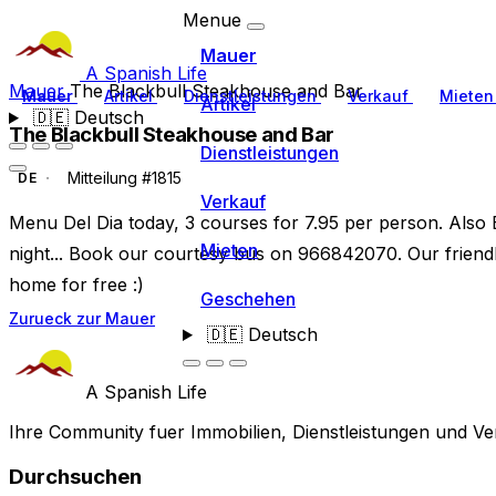
Menue
Mauer
A Spanish Life
Mauer
The Blackbull Steakhouse and Bar
Mauer
Artikel
Dienstleistungen
Verkauf
Miete
Artikel
🇩🇪
Deutsch
The Blackbull Steakhouse and Bar
Dienstleistungen
Mitteilung #1815
DE
Verkauf
Menu Del Dia today, 3 courses for 7.95 per person. Also B
Mieten
night... Book our courtesy bus on 966842070. Our friendl
home for free :)
Geschehen
Zurueck zur Mauer
🇩🇪
Deutsch
A Spanish Life
Ihre Community fuer Immobilien, Dienstleistungen und Ve
Durchsuchen