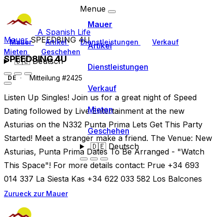
Menue
Mauer
A Spanish Life
Mauer
SPEED8ING 4U
Mauer
Artikel
Dienstleistungen
Verkauf
Artikel
Mieten
Geschehen
SPEED8ING 4U
🇩🇪
Deutsch
Dienstleistungen
Mitteilung #2425
DE
Verkauf
Listen Up Singles! Join us for a great night of Speed
Mieten
Dating followed by Live Entertainment at the new
Asturias on the N332 Punta Prima Lets Get This Party
Geschehen
Started! Meet a stranger make a friend. The Venue: New
🇩🇪
Deutsch
Asturias, Punta Prima Dates To Be Arranged - "Watch
This Space"! For more details contact: Prue +34 693
014 337 La Siesta Kas +34 622 033 582 Los Balcones
Zurueck zur Mauer