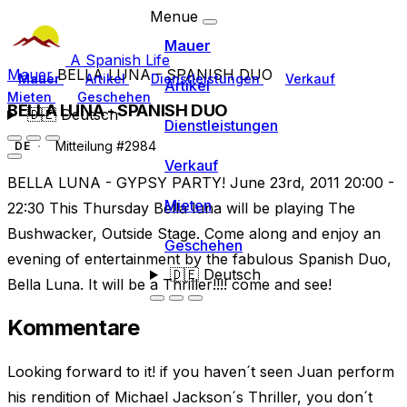
Menue
Mauer
A Spanish Life
Mauer
BELLA LUNA - SPANISH DUO
Mauer
Artikel
Dienstleistungen
Verkauf
Artikel
Mieten
Geschehen
BELLA LUNA - SPANISH DUO
🇩🇪
Deutsch
Dienstleistungen
Mitteilung #2984
DE
Verkauf
BELLA LUNA - GYPSY PARTY! June 23rd, 2011 20:00 -
Mieten
22:30 This Thursday Bella luna will be playing The
Bushwacker, Outside Stage. Come along and enjoy an
Geschehen
evening of entertainment by the fabulous Spanish Duo,
🇩🇪
Deutsch
Bella Luna. It will be a Thriller!!!! come and see!
Kommentare
Looking forward to it! if you haven´t seen Juan perform
his rendition of Michael Jackson´s Thriller, you don´t