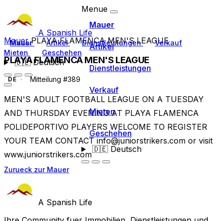
Menue
Mauer
A Spanish Life
Mauer
PLAYA FLAMENCA MEN'S LEAGUE
Mauer
Artikel
Dienstleistungen
Verkauf
Artikel
Mieten
Geschehen
PLAYA FLAMENCA MEN'S LEAGUE
🇩🇪
Deutsch
Dienstleistungen
Mitteilung #389
DE
Verkauf
MEN'S ADULT FOOTBALL LEAGUE ON A TUESDAY
Mieten
AND THURSDAY EVENING AT PLAYA FLAMENCA
POLIDEPORTIVO PLAYERS WELCOME TO REGISTER
Geschehen
YOUR TEAM CONTACT
info@juniorstrikers.com
or visit
🇩🇪
Deutsch
www.juniorstrikers.com
Zurueck zur Mauer
A Spanish Life
Ihre Community fuer Immobilien, Dienstleistungen und