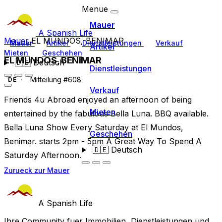
Menue
Mauer
A Spanish Life
Mauer
EL MUNDOS, BENIMAR
Mauer
Artikel
Dienstleistungen
Verkauf
Artikel
Mieten
Geschehen
EL MUNDOS, BENIMAR
🇩🇪
Deutsch
Dienstleistungen
Mitteilung #608
DE
Verkauf
Friends 4u Abroad enjoyed an afternoon of being
Mieten
entertained by the fabulous Bella Luna. BBQ available.
Bella Luna Show Every Saturday at El Mundos,
Geschehen
Benimar. starts 2pm - 5pm A Great Way To Spend A
🇩🇪
Deutsch
Saturday Afternoon.
Zurueck zur Mauer
A Spanish Life
Ihre Community fuer Immobilien, Dienstleistungen und