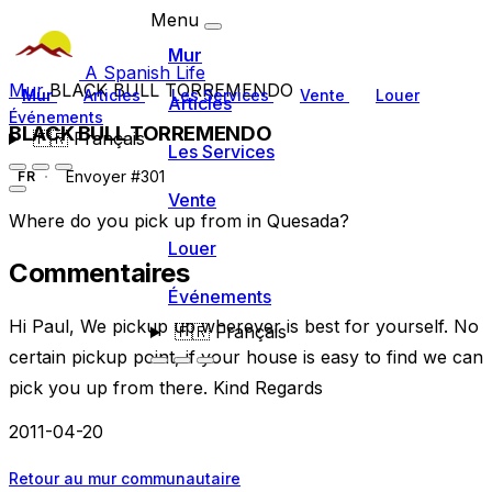
Menu
Mur
A Spanish Life
Mur
BLACK BULL TORREMENDO
Mur
Articles
Les Services
Vente
Louer
Articles
Événements
BLACK BULL TORREMENDO
🇫🇷
Français
Les Services
Envoyer #301
FR
Vente
Where do you pick up from in Quesada?
Louer
Commentaires
Événements
Hi Paul, We pickup up wherever is best for yourself. No
🇫🇷
Français
certain pickup point, if your house is easy to find we can
pick you up from there. Kind Regards
2011-04-20
Retour au mur communautaire