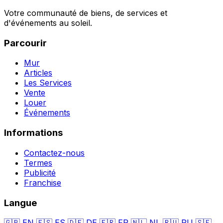
Votre communauté de biens, de services et
d'événements au soleil.
Parcourir
Mur
Articles
Les Services
Vente
Louer
Événements
Informations
Contactez-nous
Termes
Publicité
Franchise
Langue
🇬🇧
EN
🇪🇸
ES
🇩🇪
DE
🇫🇷
FR
🇳🇱
NL
🇷🇺
RU
🇸🇪