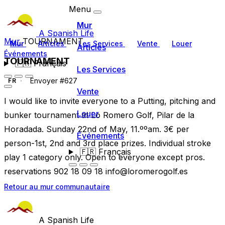
Menu
Mur
A Spanish Life
Mur
TOURNAMENT
Mur
Articles
Les Services
Vente
Louer
Articles
Événements
TOURNAMENT
🇫🇷
Français
Les Services
Envoyer #627
FR
Vente
I would like to invite everyone to a Putting, pitching and
Louer
bunker tournament at Lo Romero Golf, Pilar de la
Horadada. Sunday 22nd of May, 11.ººam. 3€ per
Événements
person-1st, 2nd and 3rd place prizes. Individual stroke
🇫🇷
Français
play 1 category only. Open to everyone except pros.
reservations 902 18 09 18
info@loromerogolf.es
Retour au mur communautaire
A Spanish Life