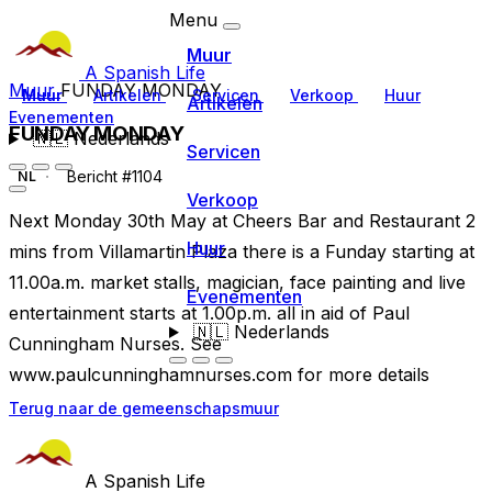
Menu
Muur
A Spanish Life
Muur
FUNDAY MONDAY
Muur
Artikelen
Servicen
Verkoop
Huur
Artikelen
Evenementen
FUNDAY MONDAY
🇳🇱
Nederlands
Servicen
Bericht #1104
NL
Verkoop
Next Monday 30th May at Cheers Bar and Restaurant 2
Huur
mins from Villamartin Plaza there is a Funday starting at
11.00a.m. market stalls, magician, face painting and live
Evenementen
entertainment starts at 1.00p.m. all in aid of Paul
🇳🇱
Nederlands
Cunningham Nurses. See
www.paulcunninghamnurses.com for more details
Terug naar de gemeenschapsmuur
A Spanish Life