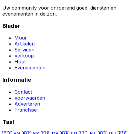
Uw community voor onroerend goed, diensten en
evenementen in de zon.
Blader
Muur
Artikelen
Servicen
Verkoop
Huur
Evenementen
Informatie
Contact
Voorwaarden
Adverteren
Franchise
Taal
🇬🇧
EN
🇪🇸
ES
🇩🇪
DE
🇫🇷
FR
🇳🇱
NL
🇷🇺
RU
🇸🇪