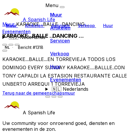
Menu
Muur
A Spanish Life
Muur
KARAOKE ..BALLE ..DANCING ...
Muur
Artikelen
Servicen
Verkoop
Huur
Artikelen
Evenementen
KARAOKE ..BALLE ..DANCING ...
🇳🇱
Nederlands
Servicen
Bericht #1318
NL
Verkoop
KARAOKE...BALLE...EN TORREVIEJA TODOS LOS
Huur
DOMINGO EVERY SUNDAY KARAOKE....BALLLE..CON
TONY CAPALDI LA ESTASION RESTAURANTE CALLE
Evenementen
UNBERTO ARREQUI 1 TORREVIEJA
🇳🇱
Nederlands
Terug naar de gemeenschapsmuur
A Spanish Life
Uw community voor onroerend goed, diensten en
evenementen in de zon.