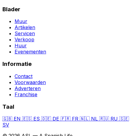
Blader
Muur
Artikelen
Servicen
Verkoop
Huur
Evenementen
Informatie
Contact
Voorwaarden
Adverteren
Franchise
Taal
🇬🇧
EN
🇪🇸
ES
🇩🇪
DE
🇫🇷
FR
🇳🇱
NL
🇷🇺
RU
🇸🇪
SV
© 2026 ASL — A Spanish Life