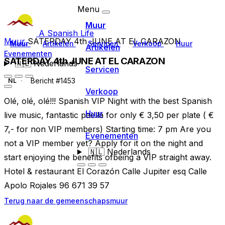
Menu
Muur
A Spanish Life
Muur
SATERDAY 4th JUNE AT EL CARAZON
Muur
Artikelen
Servicen
Verkoop
Huur
Artikelen
Evenementen
SATERDAY 4th JUNE AT EL CARAZON
🇳🇱
Nederlands
Servicen
Bericht #1453
NL
Verkoop
Olé, olé, olé!!! Spanish VIP Night with the best Spanish
Huur
live music, fantastic paella for only € 3,50 per plate ( €
7,- for non VIP members) Starting time: 7 pm Are you
Evenementen
not a VIP member yet? Apply for it on the night and
🇳🇱
Nederlands
start enjoying the benefits ofbeing a VIP straight away.
Hotel & restaurant El Corazón Calle Jupiter esq Calle
Apolo Rojales 96 671 39 57
Terug naar de gemeenschapsmuur