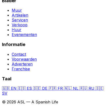
Blader
Muur
Artikelen
Servicen
Verkoop
Huur
Evenementen
Informatie
Contact
Voorwaarden
Adverteren
Franchise
Taal
🇬🇧
EN
🇪🇸
ES
🇩🇪
DE
🇫🇷
FR
🇳🇱
NL
🇷🇺
RU
🇸🇪
SV
© 2026 ASL — A Spanish Life