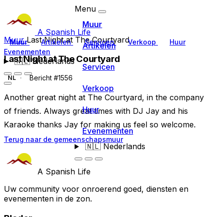
Menu
Muur
A Spanish Life
Muur
Last Night at The Courtyard
Muur
Artikelen
Servicen
Verkoop
Huur
Artikelen
Evenementen
Last Night at The Courtyard
🇳🇱
Nederlands
Servicen
Bericht #1556
NL
Verkoop
Another great night at The Courtyard, in the company
Huur
of friends. Always great times with DJ Jay and his
Karaoke thanks Jay for making us feel so welcome.
Evenementen
Terug naar de gemeenschapsmuur
🇳🇱
Nederlands
A Spanish Life
Uw community voor onroerend goed, diensten en
evenementen in de zon.