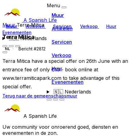
Menu
Muur
A Spanish Life
Muur
Terra Mitica
Muur
Artikelen
Servicen
Verkoop
Huur
Artikelen
Evenementen
Terra Mitica
🇳🇱
Nederlands
Servicen
Bericht #2812
NL
Verkoop
Terra Mitica have a special offer on 26th June with an
Huur
entrance fee of only €10 - book online at
www.terramiticapark.com to take advantage of this
Evenementen
special offer.
🇳🇱
Nederlands
Terug naar de gemeenschapsmuur
A Spanish Life
Uw community voor onroerend goed, diensten en
evenementen in de zon.