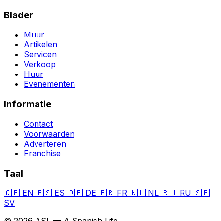
Blader
Muur
Artikelen
Servicen
Verkoop
Huur
Evenementen
Informatie
Contact
Voorwaarden
Adverteren
Franchise
Taal
🇬🇧
EN
🇪🇸
ES
🇩🇪
DE
🇫🇷
FR
🇳🇱
NL
🇷🇺
RU
🇸🇪
SV
© 2026 ASL — A Spanish Life