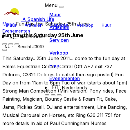
Menu
Muur
A Spanish Life
Muur
Fun Day this Saturday 25th June
Muur
Artikelen
Servicen
Verkoop
Huur
Artikelen
Evenementen
Fun Day this Saturday 25th June
🇳🇱
Nederlands
Servicen
Bericht #3019
NL
Verkoop
This Saturday.. 25th June 2011... come to the fun day at
Huur
Palms Equestrian Centre, Catral (Off AP7 exit 737
Dolores, C3321 Dolores to catral then sign posted) Fun
Evenementen
Day on from 11am to 6pm Tug of war (starts about 1pm)
🇳🇱
Nederlands
Strong Man Competition (Mini version) Pony rides, Face
Painting, Magician, Bouncy Castle & Foam Pit, Cake,
Jams, Pickles Stall, DJ and entertainment, Line Dancing,
Musical Carousel on Horses, etc Ring 636 311 751 for
more details In aid of Paul Cunningham Nurses