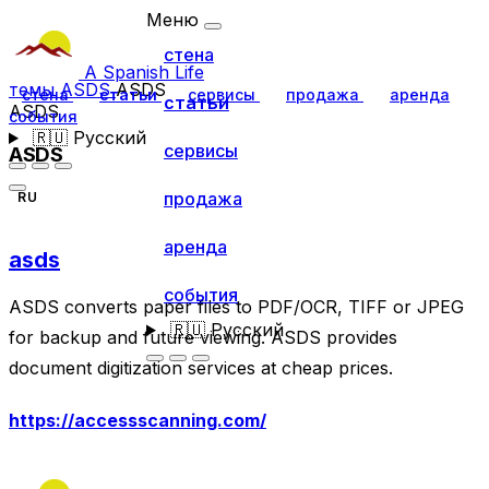
Меню
стена
A Spanish Life
темы
ASDS
ASDS
стена
статьи
сервисы
продажа
аренда
статьи
ASDS
события
🇷🇺
Русский
сервисы
ASDS
продажа
RU
аренда
asds
события
ASDS converts paper files to PDF/OCR, TIFF or JPEG
🇷🇺
Русский
for backup and future viewing. ASDS provides
document digitization services at cheap prices.
https://accessscanning.com/