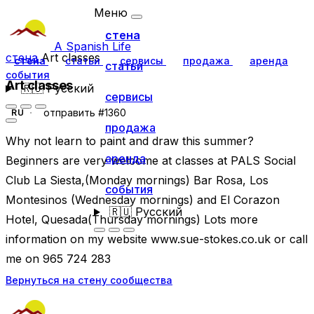
Меню
стена
A Spanish Life
стена
Art classes
стена
статьи
сервисы
продажа
аренда
статьи
события
Art classes
🇷🇺
Русский
сервисы
отправить #1360
RU
продажа
Why not learn to paint and draw this summer?
аренда
Beginners are very welcome at classes at PALS Social
Club La Siesta,(Monday mornings) Bar Rosa, Los
события
Montesinos (Wednesday mornings) and El Corazon
🇷🇺
Русский
Hotel, Quesada(Thursday mornings) Lots more
information on my website www.sue-stokes.co.uk or call
me on 965 724 283
Вернуться на стену сообщества