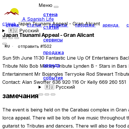
Меню
стена
A Spanish Life
стена
Japan Tsunami Appeal - Gran Alicant
стена
статьи
сервисы
продажа
аренда
с
статьи
🇷🇺
Русский
Japan Tsunami Appeal - Gran Alicant
сервисы
отправить #1502
RU
продажа
Sun 5th June 11:30 Fantastic Line Up Of Entertainers Bac
аренда
Tribute Nilo Bob Marley Tribute Lynden B - Stars in Bars D
Entertainment Mr Bojangles Terryoke Rod Stewart Tribut
события
Contact: Alan Swoffer 636 920 116 Or Kelly 669 260 551
🇷🇺
Русский
замечания
The event is being held on the Carabasi complex in Gran 
lorca appeal. There will be lots of live music throughout 
guitarist to Tributes and dancers. There will also be food 