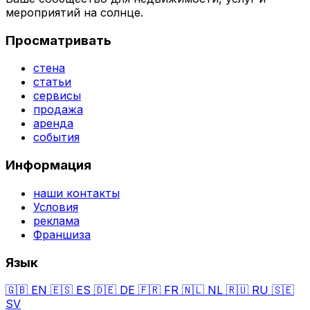
мероприятий на солнце.
Просматривать
стена
статьи
сервисы
продажа
аренда
события
Информация
наши контакты
Условия
реклама
Франшиза
Язык
🇬🇧
EN
🇪🇸
ES
🇩🇪
DE
🇫🇷
FR
🇳🇱
NL
🇷🇺
RU
🇸🇪
SV