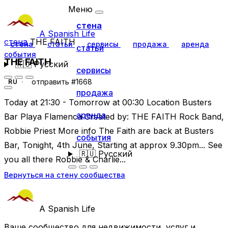
Меню
стена
A Spanish Life
стена
THE FAITH
стена
статьи
сервисы
продажа
аренда
статьи
события
THE FAITH
🇷🇺
Русский
сервисы
отправить #1668
RU
продажа
Today at 21:30 - Tomorrow at 00:30 Location Busters
аренда
Bar Playa Flamenca Created by: THE FAITH Rock Band,
Robbie Priest More info The Faith are back at Busters
события
Bar, Tonight, 4th June, Starting at approx 9.30pm... See
🇷🇺
Русский
you all there Robbie & Charlie...
Вернуться на стену сообщества
A Spanish Life
Ваше сообщество для недвижимости, услуг и