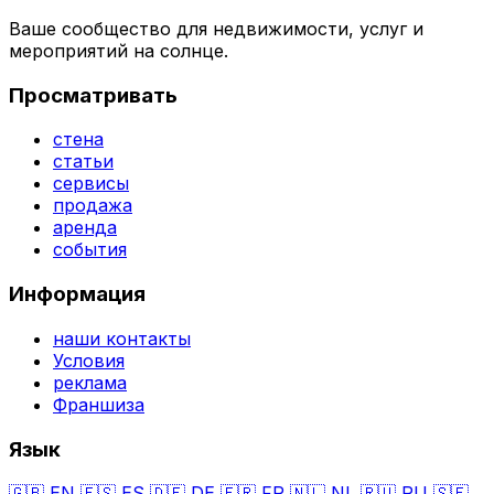
Ваше сообщество для недвижимости, услуг и
мероприятий на солнце.
Просматривать
стена
статьи
сервисы
продажа
аренда
события
Информация
наши контакты
Условия
реклама
Франшиза
Язык
🇬🇧
EN
🇪🇸
ES
🇩🇪
DE
🇫🇷
FR
🇳🇱
NL
🇷🇺
RU
🇸🇪