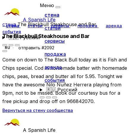
Меню
стена
A Spanish Life
стена
The Blackbull Steakhouse and Bar
стена
статьи
сервисы
продажа
аренда
статьи
события
The Blackbull Steakhouse and Bar
🇷🇺
Русский
сервисы
отправить #2092
RU
продажа
Come on down to The Black Bull today as it is Fish and
аренда
Chips special. Cod in homemade batter with homemade
chips, peas, bread and butter all for 5.95. Tonight we
события
have the awesome Nilo Nuñez Herrera playing from
🇷🇺
Русский
9pm, not to be missed. Book our courtesy bus for a
free pickup and drop off on 966842070.
Вернуться на стену сообщества
A Spanish Life