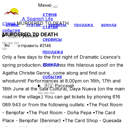
Меню
стена
A Spanish Life
стена
MURDERED TO DEATH
стена
статьи
сервисы
продажа
аренда
статьи
события
MURDERED TO DEATH
🇷🇺
Русский
сервисы
отправить #2148
RU
продажа
Only a few days to the first night of Dramatic Licence's
аренда
spring production. Don't miss this hilarious spoof on the
Agatha Christie Genre...come along and find out
события
whodunnit! Performances at 8.00pm on 16th, 17th and
🇷🇺
Русский
18th June at the Sala Cultural, Daya Nueva (on the main
road in the village.) You can get tickets by phoning 616
089 943 or from the following outlets: •The Post Room
- Benijofar •The Post Room - Doña Pepa •The Card
Place - Benijofar (Benimar) •The Card Shop - Quesada