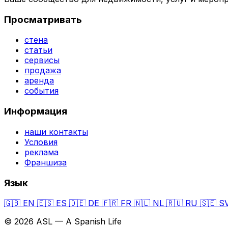
Просматривать
стена
статьи
сервисы
продажа
аренда
события
Информация
наши контакты
Условия
реклама
Франшиза
Язык
🇬🇧
EN
🇪🇸
ES
🇩🇪
DE
🇫🇷
FR
🇳🇱
NL
🇷🇺
RU
🇸🇪
S
© 2026 ASL — A Spanish Life