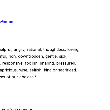
обытия
elpful, angry, rational, thoughtless, loving,
eful, rich, downtrodden, gentle, sick,
y, responsive, foolish, sharing, pressured,
apricious, wise, selfish, kind or sacrificed.
ces of our choices.”
иятий на солнце.