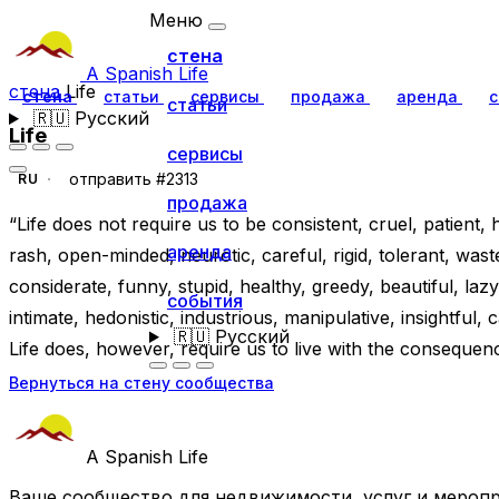
Меню
стена
A Spanish Life
стена
Life
стена
статьи
сервисы
продажа
аренда
с
статьи
🇷🇺
Русский
Life
сервисы
отправить #2313
RU
продажа
“Life does not require us to be consistent, cruel, patient, h
аренда
rash, open-minded, neurotic, careful, rigid, tolerant, wast
considerate, funny, stupid, healthy, greedy, beautiful, laz
события
intimate, hedonistic, industrious, manipulative, insightful, c
🇷🇺
Русский
Life does, however, require us to live with the consequen
Вернуться на стену сообщества
A Spanish Life
Ваше сообщество для недвижимости, услуг и меропр