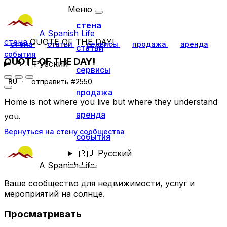
Меню
стена
A Spanish Life
стена
QUOTE OF THE DAY!
стена
статьи
сервисы
продажа
аренда
статьи
события
QUOTE OF THE DAY!
🇷🇺
Русский
сервисы
отправить #2550
RU
продажа
Home is not where you live but where they understand
аренда
you.
Вернуться на стену сообщества
события
🇷🇺
Русский
A Spanish Life
Ваше сообщество для недвижимости, услуг и
мероприятий на солнце.
Просматривать