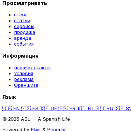
Просматривать
стена
статьи
сервисы
продажа
аренда
события
Информация
наши контакты
Условия
реклама
Франшиза
Язык
🇬🇧
EN
🇪🇸
ES
🇩🇪
DE
🇫🇷
FR
🇳🇱
NL
🇷🇺
RU
🇸🇪
S
© 2026 ASL — A Spanish Life
Powered by
Elixir
&
Phoenix