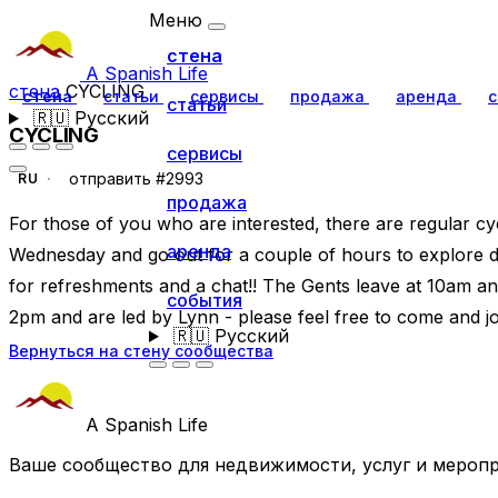
Меню
стена
A Spanish Life
стена
CYCLING
стена
статьи
сервисы
продажа
аренда
с
статьи
🇷🇺
Русский
CYCLING
сервисы
отправить #2993
RU
продажа
For those of you who are interested, there are regular c
аренда
Wednesday and go out for a couple of hours to explore di
for refreshments and a chat!! The Gents leave at 10am an
события
2pm and are led by Lynn - please feel free to come and j
🇷🇺
Русский
Вернуться на стену сообщества
A Spanish Life
Ваше сообщество для недвижимости, услуг и меропр