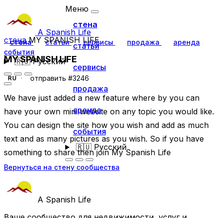
Меню
стена
A Spanish Life
стена
MY SPANISH LIFE
стена
статьи
сервисы
продажа
аренда
статьи
события
MY SPANISH LIFE
🇷🇺
Русский
сервисы
отправить #3246
RU
продажа
We have just added a new feature where by you can
аренда
have your own mini website on any topic you would like.
You can design the site how you wish and add as much
события
text and as many pictures as you wish. So if you have
🇷🇺
Русский
something to share then join My Spanish Life
Вернуться на стену сообщества
A Spanish Life
Ваше сообщество для недвижимости, услуг и