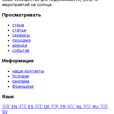
мероприятий на солнце.
Просматривать
стена
статьи
сервисы
продажа
аренда
события
Информация
наши контакты
Условия
реклама
Франшиза
Язык
🇬🇧
EN
🇪🇸
ES
🇩🇪
DE
🇫🇷
FR
🇳🇱
NL
🇷🇺
RU
🇸🇪
SV