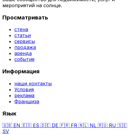
мероприятий на солнце.
Просматривать
стена
статьи
сервисы
продажа
аренда
события
Информация
наши контакты
Условия
реклама
Франшиза
Язык
🇬🇧
EN
🇪🇸
ES
🇩🇪
DE
🇫🇷
FR
🇳🇱
NL
🇷🇺
RU
🇸🇪
SV