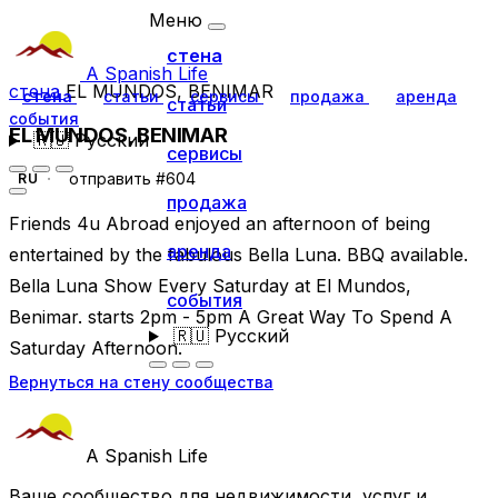
Меню
стена
A Spanish Life
стена
EL MUNDOS, BENIMAR
стена
статьи
сервисы
продажа
аренда
статьи
события
EL MUNDOS, BENIMAR
🇷🇺
Русский
сервисы
отправить #604
RU
продажа
Friends 4u Abroad enjoyed an afternoon of being
аренда
entertained by the fabulous Bella Luna. BBQ available.
Bella Luna Show Every Saturday at El Mundos,
события
Benimar. starts 2pm - 5pm A Great Way To Spend A
🇷🇺
Русский
Saturday Afternoon.
Вернуться на стену сообщества
A Spanish Life
Ваше сообщество для недвижимости, услуг и