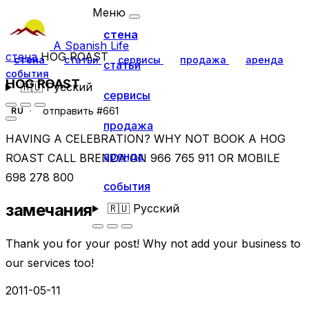
Меню
стена
A Spanish Life
стена
HOG ROAST
стена
статьи
сервисы
продажа
аренда
статьи
события
HOG ROAST
🇷🇺
Русский
сервисы
отправить #661
RU
продажа
HAVING A CELEBRATION? WHY NOT BOOK A HOG
аренда
ROAST CALL BRENDA ON 966 765 911 OR MOBILE
698 278 800
события
замечания
🇷🇺
Русский
Thank you for your post! Why not add your business to
our services too!
2011-05-11