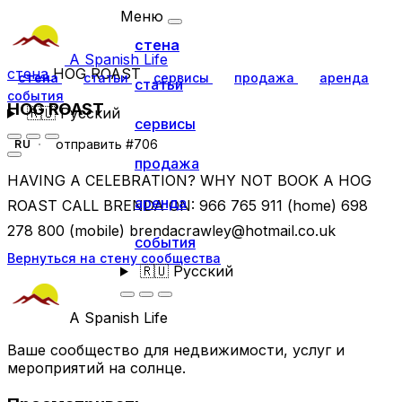
Меню
стена
A Spanish Life
стена
HOG ROAST
стена
статьи
сервисы
продажа
аренда
статьи
события
HOG ROAST
🇷🇺
Русский
сервисы
отправить #706
RU
продажа
HAVING A CELEBRATION? WHY NOT BOOK A HOG
аренда
ROAST CALL BRENDA ON: 966 765 911 (home) 698
278 800 (mobile)
brendacrawley@hotmail.co.uk
события
Вернуться на стену сообщества
🇷🇺
Русский
A Spanish Life
Ваше сообщество для недвижимости, услуг и
мероприятий на солнце.