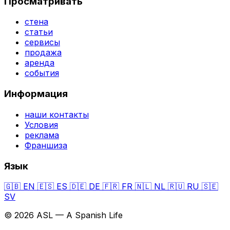
Просматривать
стена
статьи
сервисы
продажа
аренда
события
Информация
наши контакты
Условия
реклама
Франшиза
Язык
🇬🇧
EN
🇪🇸
ES
🇩🇪
DE
🇫🇷
FR
🇳🇱
NL
🇷🇺
RU
🇸🇪
SV
© 2026 ASL — A Spanish Life