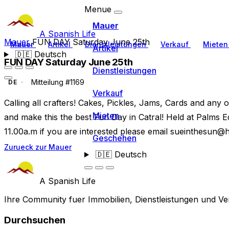
Menue
Mauer
A Spanish Life
Mauer
FUN DAY Saturday June 25th
Mauer
Artikel
Dienstleistungen
Verkauf
Miete
Artikel
🇩🇪
Deutsch
FUN DAY Saturday June 25th
Dienstleistungen
Mitteilung #1169
DE
Verkauf
Calling all crafters! Cakes, Pickles, Jams, Cards and any
Mieten
and make this the best Fun Day in Catral! Held at Palms Eq
11.00a.m if you are interested please email
sueinthesun@h
Geschehen
Zurueck zur Mauer
🇩🇪
Deutsch
A Spanish Life
Ihre Community fuer Immobilien, Dienstleistungen und Ve
Durchsuchen