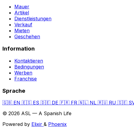
Mauer
Artikel
Dienstleistungen
Verkauf
Mieten
Geschehen
Information
Kontaktieren
Bedingungen
Werben
Franchise
Sprache
🇬🇧
EN
🇪🇸
ES
🇩🇪
DE
🇫🇷
FR
🇳🇱
NL
🇷🇺
RU
🇸🇪
S
© 2026 ASL — A Spanish Life
Powered by
Elixir
&
Phoenix