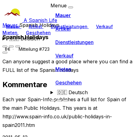
Menue
Mauer
A Spanish Life
Mauer
Spanish Holidays
Mauer
Artikel
Dienstleistungen
Verkauf
Artikel
Mieten
Geschehen
Spanish Holidays
🇩🇪
Deutsch
Dienstleistungen
Mitteilung #723
DE
Verkauf
Can anyone suggest a good place where you can find a
Mieten
FULL list of the Spanish holidays
Geschehen
Kommentare
🇩🇪
Deutsch
Each year Spain-Info publishes a full list for Spain of
the main Public Holidays. This years is at
http://www.spain-info.co.uk/public-holidays-in-
spain2011.htm