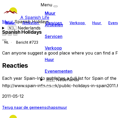
Menu
Muur
A Spanish Life
Muur
Spanish Holidays
Muur
Artikelen
Servicen
Verkoop
Huur
Even
Artikelen
🇳🇱
Nederlands
Spanish Holidays
Servicen
Bericht #723
NL
Verkoop
Can anyone suggest a good place where you can find a FU
Huur
Reacties
Evenementen
Each year Spain-Info publishes a full list for Spain of the
🇳🇱
Nederlands
http://www.spain-info.co.uk/public-holidays-in-spain2011
2011-05-12
Terug naar de gemeenschapsmuur