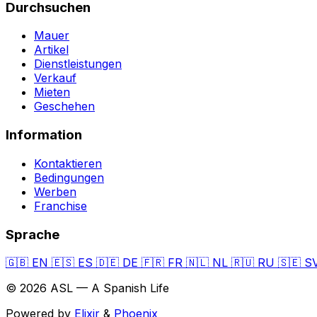
Durchsuchen
Mauer
Artikel
Dienstleistungen
Verkauf
Mieten
Geschehen
Information
Kontaktieren
Bedingungen
Werben
Franchise
Sprache
🇬🇧
EN
🇪🇸
ES
🇩🇪
DE
🇫🇷
FR
🇳🇱
NL
🇷🇺
RU
🇸🇪
S
© 2026 ASL — A Spanish Life
Powered by
Elixir
&
Phoenix