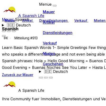
Menue
Mauer
A Spanish Life
Mauer
Spanish
Mauer
Artikel
Dienstleistungen
Verkauf
Miete
Artikel
🇩🇪
Deutsch
Spanish
Dienstleistungen
Mitteilung #913
DE
Verkauf
Learn Basic Spanish Words 1- Simple Greetings Few thin
Mieten
who speaks a different language and not even being able t
Spanish phrases: Hola = Hello Good Morning = Buenos 
Geschehen
Good Evening = Buenas Noches See You Later = Hasta 
🇩🇪
Deutsch
Zurueck zur Mauer
A Spanish Life
Ihre Community fuer Immobilien, Dienstleistungen und Ve