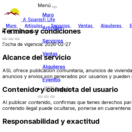
Menú
Muro
A Spanish Life
Muro
Artículos
Servicios
Ventas
Alquileres
E
Artículos
Terminos y condiciones
🇪🇸
Español
Servicios
Fecha de vigencia: 2026-02-27
Ventas
Alcance del servicio
Alquileres
ASL ofrece publicacion comunitaria, anuncios de vivienda y
anuncios y envios son generados por usuarios y pueden c
Eventos
Contenido y conducta del usuario
🇪🇸
Español
Al publicar contenido, confirmas que tienes derechos par
contenido ilegal puede ocultarse, ponerse en cuarentena o
Responsabilidad y exactitud