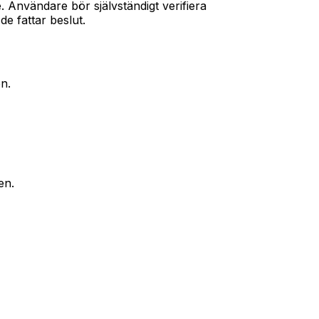
te. Användare bör självständigt verifiera
de fattar beslut.
n.
en.