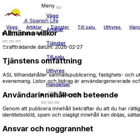
Meny
Vägg
A Spanish Life
Vägg
Artiklar
Tjänster
Till salu
Uthyres
Händ
Artiklar
Allmänna villkor
🇸🇪
Svenska
Tjänster
Ikraftträdande datum: 2026-02-27
Till salu
Tjänstens omfattning
Uthyres
ASL tillhandahåller samhällspublicering, fastighets- och ut
evenemang. Listor och bidrag är användargenererade oc
Händelser
Användarinnehåll och beteende
🇸🇪
Svenska
Genom att publicera innehåll bekräftar du att du har rättig
identitetsstöld, spam och olagligt innehåll kan döljas, sätta
Ansvar och noggrannhet