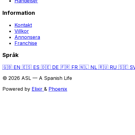
Händelser
Information
Kontakt
Villkor
Annonsera
Franchise
Språk
🇬🇧
EN
🇪🇸
ES
🇩🇪
DE
🇫🇷
FR
🇳🇱
NL
🇷🇺
RU
🇸🇪
S
© 2026 ASL — A Spanish Life
Powered by
Elixir
&
Phoenix