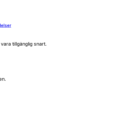
elser
ara tillgänglig snart.
en.