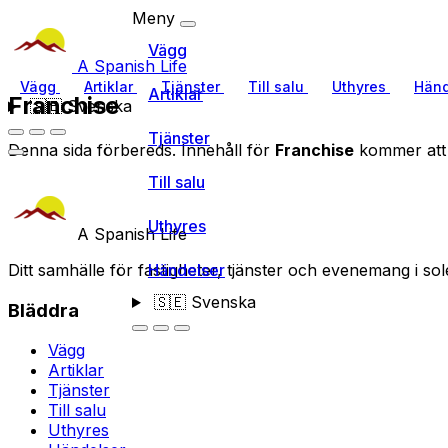
Meny
Vägg
A Spanish Life
Vägg
Artiklar
Tjänster
Till salu
Uthyres
Händ
Artiklar
Franchise
🇸🇪
Svenska
Tjänster
Denna sida förbereds. Innehåll för
Franchise
kommer att v
Till salu
Uthyres
A Spanish Life
Ditt samhälle för fastigheter, tjänster och evenemang i sol
Händelser
🇸🇪
Svenska
Bläddra
Vägg
Artiklar
Tjänster
Till salu
Uthyres