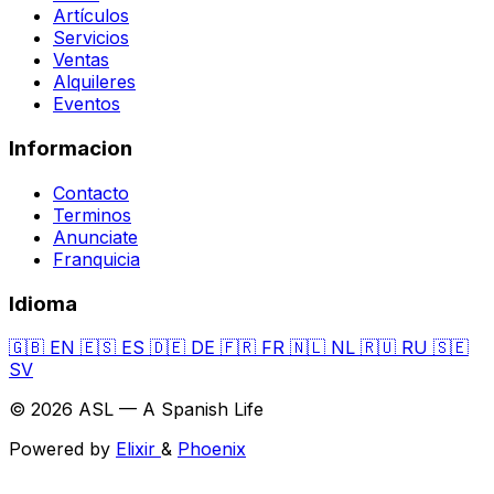
Artículos
Servicios
Ventas
Alquileres
Eventos
Informacion
Contacto
Terminos
Anunciate
Franquicia
Idioma
🇬🇧
EN
🇪🇸
ES
🇩🇪
DE
🇫🇷
FR
🇳🇱
NL
🇷🇺
RU
🇸🇪
SV
© 2026 ASL — A Spanish Life
Powered by
Elixir
&
Phoenix