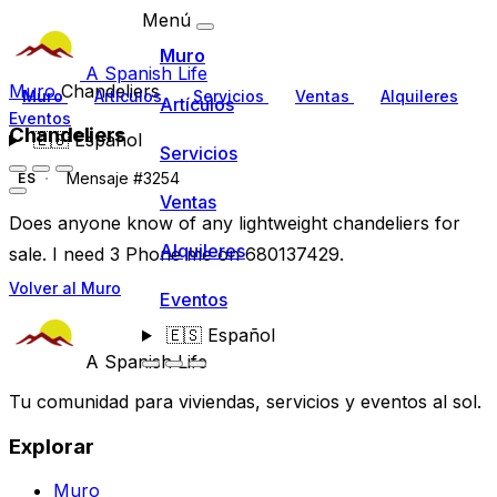
Menú
Muro
A Spanish Life
Muro
Chandeliers
Muro
Artículos
Servicios
Ventas
Alquileres
Artículos
Eventos
Chandeliers
🇪🇸
Español
Servicios
Mensaje #3254
ES
Ventas
Does anyone know of any lightweight chandeliers for
Alquileres
sale. I need 3 Phone me on 680137429.
Volver al Muro
Eventos
🇪🇸
Español
A Spanish Life
Tu comunidad para viviendas, servicios y eventos al sol.
Explorar
Muro