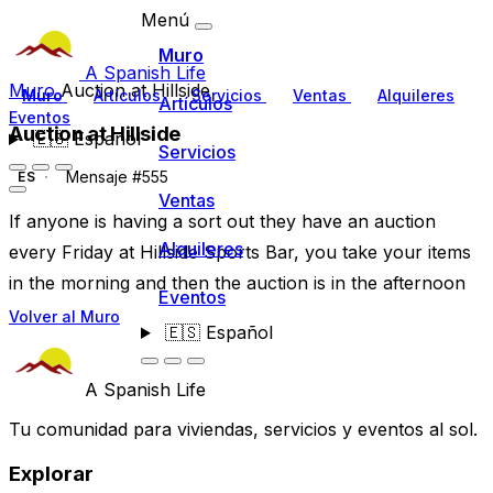
Menú
Muro
A Spanish Life
Muro
Auction at Hillside
Muro
Artículos
Servicios
Ventas
Alquileres
Artículos
Eventos
Auction at Hillside
🇪🇸
Español
Servicios
Mensaje #555
ES
Ventas
If anyone is having a sort out they have an auction
Alquileres
every Friday at Hillside Sports Bar, you take your items
in the morning and then the auction is in the afternoon
Eventos
Volver al Muro
🇪🇸
Español
A Spanish Life
Tu comunidad para viviendas, servicios y eventos al sol.
Explorar