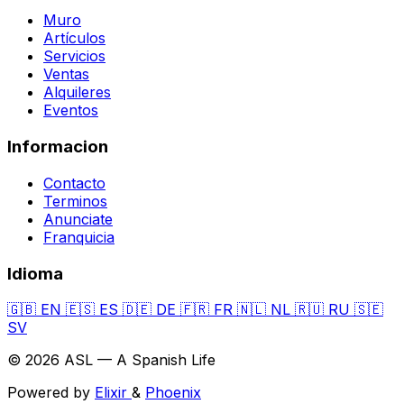
Muro
Artículos
Servicios
Ventas
Alquileres
Eventos
Informacion
Contacto
Terminos
Anunciate
Franquicia
Idioma
🇬🇧
EN
🇪🇸
ES
🇩🇪
DE
🇫🇷
FR
🇳🇱
NL
🇷🇺
RU
🇸🇪
SV
© 2026 ASL — A Spanish Life
Powered by
Elixir
&
Phoenix