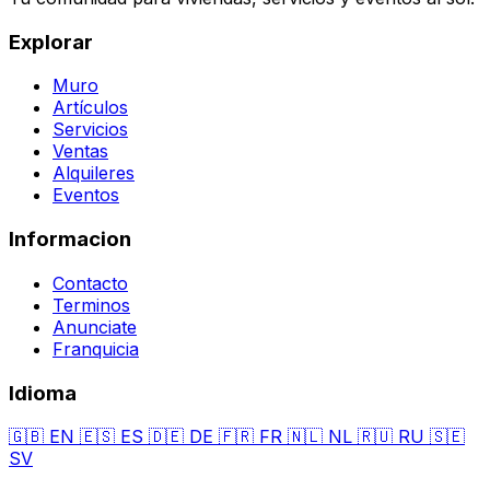
Explorar
Muro
Artículos
Servicios
Ventas
Alquileres
Eventos
Informacion
Contacto
Terminos
Anunciate
Franquicia
Idioma
🇬🇧
EN
🇪🇸
ES
🇩🇪
DE
🇫🇷
FR
🇳🇱
NL
🇷🇺
RU
🇸🇪
SV