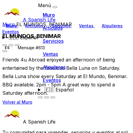
Menú
Muro
A Spanish Life
Muro
EL MUNDOS, BENIMAR
Muro
Artículos
Servicios
Ventas
Alquileres
Artículos
Eventos
EL MUNDOS, BENIMAR
🇪🇸
Español
Servicios
Mensaje #613
ES
Ventas
Friends 4u Abroad enjoyed an afternoon of being
Alquileres
entertained by the fabulous Bella Luna on Saturday.
Bella Luna show every Saturday at El Mundo, Benimar.
Eventos
BBQ available. 2pm - 5pm A great way to spend a
🇪🇸
Español
Saturday afternoon.
Volver al Muro
A Spanish Life
Tu comunidad para viviendas, servicios y eventos al sol.