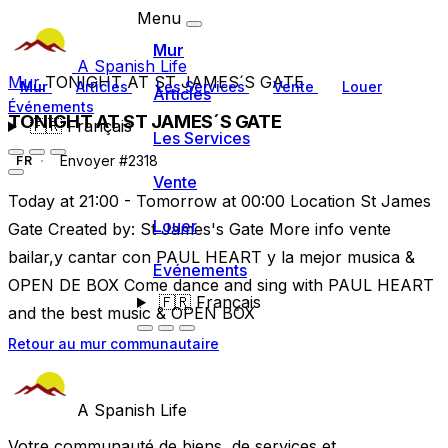
Menu
Mur
A Spanish Life
Mur
TONIGHT AT ST JAMES´S GATE
Mur
Articles
Les Services
Vente
Louer
Articles
Événements
TONIGHT AT ST JAMES´S GATE
🇫🇷
Français
Les Services
Envoyer #2318
FR
Vente
Today at 21:00 - Tomorrow at 00:00 Location St James
Louer
Gate Created by: St James's Gate More info vente
bailar,y cantar con PAUL HEART y la mejor musica &
Événements
OPEN DE BOX Come dance and sing with PAUL HEART
🇫🇷
Français
and the best music & OPEN BOX
Retour au mur communautaire
A Spanish Life
Votre communauté de biens, de services et