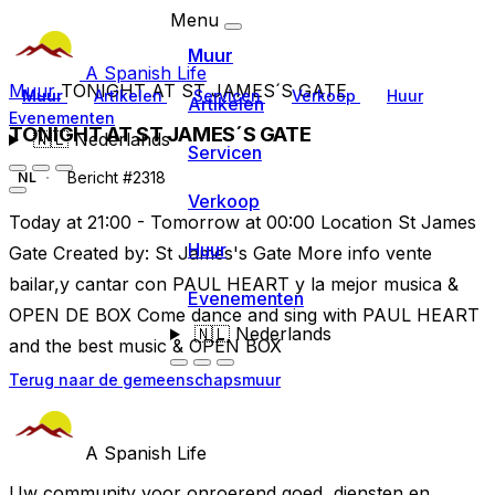
Menu
Muur
A Spanish Life
Muur
TONIGHT AT ST JAMES´S GATE
Muur
Artikelen
Servicen
Verkoop
Huur
Artikelen
Evenementen
TONIGHT AT ST JAMES´S GATE
🇳🇱
Nederlands
Servicen
Bericht #2318
NL
Verkoop
Today at 21:00 - Tomorrow at 00:00 Location St James
Huur
Gate Created by: St James's Gate More info vente
bailar,y cantar con PAUL HEART y la mejor musica &
Evenementen
OPEN DE BOX Come dance and sing with PAUL HEART
🇳🇱
Nederlands
and the best music & OPEN BOX
Terug naar de gemeenschapsmuur
A Spanish Life
Uw community voor onroerend goed, diensten en