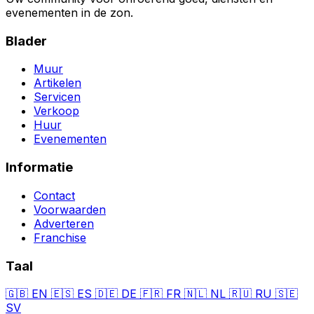
evenementen in de zon.
Blader
Muur
Artikelen
Servicen
Verkoop
Huur
Evenementen
Informatie
Contact
Voorwaarden
Adverteren
Franchise
Taal
🇬🇧
EN
🇪🇸
ES
🇩🇪
DE
🇫🇷
FR
🇳🇱
NL
🇷🇺
RU
🇸🇪
SV