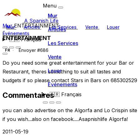
Menu
Mur
A Spanish Life
Mur
ENTERTAINMENT
Mur
Articles
Les Services
Vente
Louer
Articles
Événements
ENTERTAINMENT
🇫🇷
Français
Les Services
Envoyer #686
FR
Vente
Do you need some great entertainment for your Bar or
Louer
Restaurant, theres something to suit all tastes and
budgets if so please contact Stars in Bars on 685302529
Événements
Commentaires
🇫🇷
Français
you can also advertise on the Algorfa and Lo Crispin site
if you wish...also on facebook....Asapnishlife Algorfa!
2011-05-19