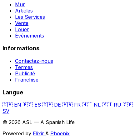
Mur
Articles
Les Services
Vente
Louer
Événements
Informations
Contactez-nous
Termes
Publicité
Franchise
Langue
🇬🇧
EN
🇪🇸
ES
🇩🇪
DE
🇫🇷
FR
🇳🇱
NL
🇷🇺
RU
🇸🇪
SV
© 2026 ASL — A Spanish Life
Powered by
Elixir
&
Phoenix