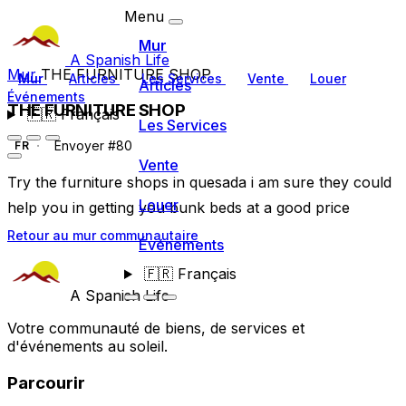
Menu
Mur
A Spanish Life
Mur
THE FURNITURE SHOP
Mur
Articles
Les Services
Vente
Louer
Articles
Événements
THE FURNITURE SHOP
🇫🇷
Français
Les Services
Envoyer #80
FR
Vente
Try the furniture shops in quesada i am sure they could
Louer
help you in getting you bunk beds at a good price
Retour au mur communautaire
Événements
🇫🇷
Français
A Spanish Life
Votre communauté de biens, de services et
d'événements au soleil.
Parcourir