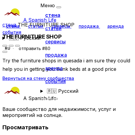
Меню
стена
A Spanish Life
стена
THE FURNITURE SHOP
стена
статьи
сервисы
продажа
аренда
статьи
события
THE FURNITURE SHOP
🇷🇺
Русский
сервисы
отправить #80
RU
продажа
Try the furniture shops in quesada i am sure they could
аренда
help you in getting you bunk beds at a good price
Вернуться на стену сообщества
события
🇷🇺
Русский
A Spanish Life
Ваше сообщество для недвижимости, услуг и
мероприятий на солнце.
Просматривать