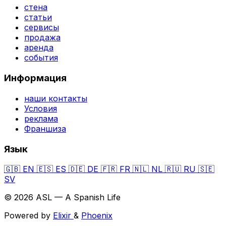
стена
статьи
сервисы
продажа
аренда
события
Информация
наши контакты
Условия
реклама
Франшиза
Язык
🇬🇧
EN
🇪🇸
ES
🇩🇪
DE
🇫🇷
FR
🇳🇱
NL
🇷🇺
RU
🇸🇪
SV
© 2026 ASL — A Spanish Life
Powered by
Elixir
&
Phoenix