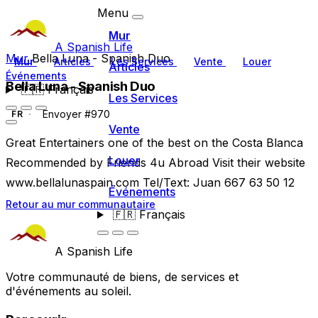
Menu
Mur
A Spanish Life
Mur
Bella Luna - Spanish Duo
Mur
Articles
Les Services
Vente
Louer
Articles
Événements
Bella Luna - Spanish Duo
🇫🇷
Français
Les Services
Envoyer #970
FR
Vente
Great Entertainers one of the best on the Costa Blanca
Louer
Recommended by Friends 4u Abroad Visit their website
www.bellalunaspain.com Tel/Text: Juan 667 63 50 12
Événements
Retour au mur communautaire
🇫🇷
Français
A Spanish Life
Votre communauté de biens, de services et
d'événements au soleil.