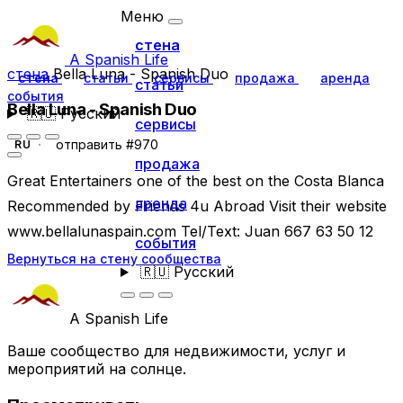
Меню
стена
A Spanish Life
стена
Bella Luna - Spanish Duo
стена
статьи
сервисы
продажа
аренда
статьи
события
Bella Luna - Spanish Duo
🇷🇺
Русский
сервисы
отправить #970
RU
продажа
Great Entertainers one of the best on the Costa Blanca
аренда
Recommended by Friends 4u Abroad Visit their website
www.bellalunaspain.com Tel/Text: Juan 667 63 50 12
события
Вернуться на стену сообщества
🇷🇺
Русский
A Spanish Life
Ваше сообщество для недвижимости, услуг и
мероприятий на солнце.