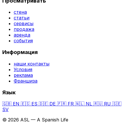
Просматривать
стена
статьи
сервисы
продажа
аренда
события
Информация
наши контакты
Условия
реклама
Франшиза
Язык
🇬🇧
EN
🇪🇸
ES
🇩🇪
DE
🇫🇷
FR
🇳🇱
NL
🇷🇺
RU
🇸🇪
SV
© 2026 ASL — A Spanish Life