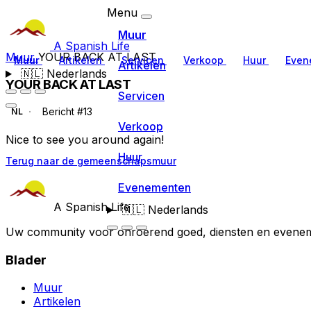
Menu
Muur
A Spanish Life
Muur
YOUR BACK AT LAST
Muur
Artikelen
Servicen
Verkoop
Huur
Even
Artikelen
🇳🇱
Nederlands
YOUR BACK AT LAST
Servicen
Bericht #13
NL
Verkoop
Nice to see you around again!
Huur
Terug naar de gemeenschapsmuur
Evenementen
A Spanish Life
🇳🇱
Nederlands
Uw community voor onroerend goed, diensten en evenem
Blader
Muur
Artikelen