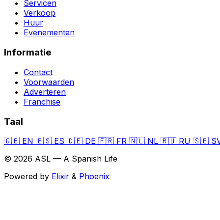
Servicen
Verkoop
Huur
Evenementen
Informatie
Contact
Voorwaarden
Adverteren
Franchise
Taal
🇬🇧
EN
🇪🇸
ES
🇩🇪
DE
🇫🇷
FR
🇳🇱
NL
🇷🇺
RU
🇸🇪
S
© 2026 ASL — A Spanish Life
Powered by
Elixir
&
Phoenix