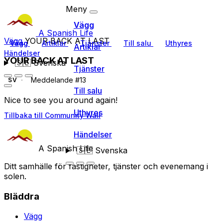
Meny
Vägg
A Spanish Life
Vägg
YOUR BACK AT LAST
Vägg
Artiklar
Tjänster
Till salu
Uthyres
Artiklar
Händelser
YOUR BACK AT LAST
🇸🇪
Svenska
Tjänster
Meddelande #13
SV
Till salu
Nice to see you around again!
Uthyres
Tillbaka till Community Wall
Händelser
A Spanish Life
🇸🇪
Svenska
Ditt samhälle för fastigheter, tjänster och evenemang i
solen.
Bläddra
Vägg