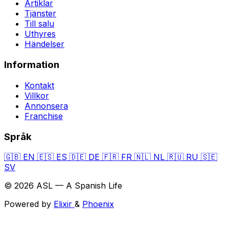
Artiklar
Tjänster
Till salu
Uthyres
Händelser
Information
Kontakt
Villkor
Annonsera
Franchise
Språk
🇬🇧
EN
🇪🇸
ES
🇩🇪
DE
🇫🇷
FR
🇳🇱
NL
🇷🇺
RU
🇸🇪
SV
© 2026 ASL — A Spanish Life
Powered by
Elixir
&
Phoenix