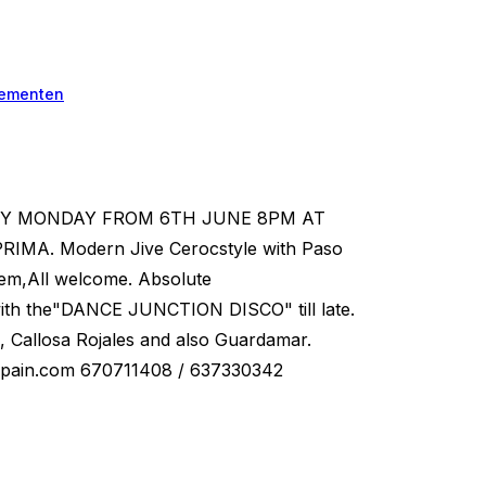
ementen
RY MONDAY FROM 6TH JUNE 8PM AT
A. Modern Jive Cerocstyle with Paso
blem,All welcome. Absolute
 with the"DANCE JUNCTION DISCO" till late.
a, Callosa Rojales and also Guardamar.
pain.com
670711408 / 637330342