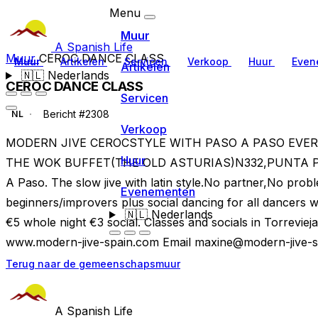
Menu
Muur
A Spanish Life
Muur
CEROC DANCE CLASS
Muur
Artikelen
Servicen
Verkoop
Huur
Even
Artikelen
🇳🇱
Nederlands
CEROC DANCE CLASS
Servicen
Bericht #2308
NL
Verkoop
MODERN JIVE CEROCSTYLE WITH PASO A PASO EVE
Huur
THE WOK BUFFET(THE OLD ASTURIAS)N332,PUNTA PRIM
A Paso. The slow jive with latin style.No partner,No pro
Evenementen
beginners/improvers plus social dancing for all dancers
🇳🇱
Nederlands
€5 whole night €3 social. Classes and socials in Torreviej
www.modern-jive-spain.com Email
maxine@modern-jive-s
Terug naar de gemeenschapsmuur
A Spanish Life