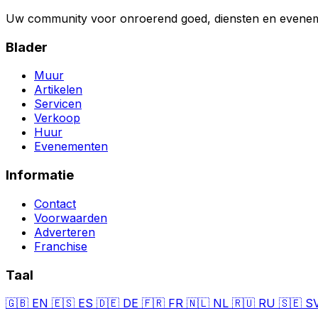
Uw community voor onroerend goed, diensten en evenem
Blader
Muur
Artikelen
Servicen
Verkoop
Huur
Evenementen
Informatie
Contact
Voorwaarden
Adverteren
Franchise
Taal
🇬🇧
EN
🇪🇸
ES
🇩🇪
DE
🇫🇷
FR
🇳🇱
NL
🇷🇺
RU
🇸🇪
S